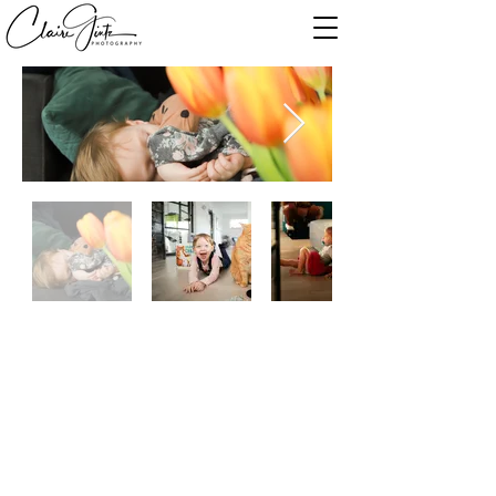
À propos de moi
Tu souhaites immortaliser ta famille, ton
couple, ton gros bidon, la naissance de ton
bébé? Tu es au bon endroit!
Je photographie du Luxembourg à la Belgique
en passant par la France!
Coordonnées